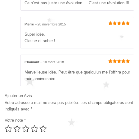
sur 5
Ce n’est pas juste une évolution … C’est une révolution !!!
Pierre
–
28 novembre 2015
Note
5
sur 5
Super idée.
Classe et sobre !
Chamant
–
10 mars 2018
Note
5
sur 5
Merveilleuse idée. Peut être que quelqu’un me l’offrira pour
mon anniversaire
Ajouter un Avis
Votre adresse e-mail ne sera pas publiée.
Les champs obligatoires sont
indiqués avec
*
Votre note
*