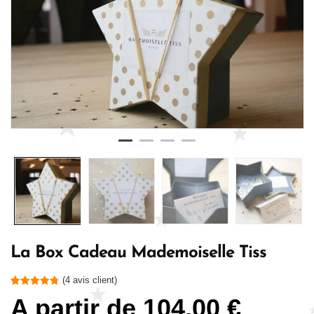
La Box Cadeau Mademoiselle Tiss
(
4
avis client)
Noté
4
4.75
A partir de
104,00
€
sur 5
basé sur