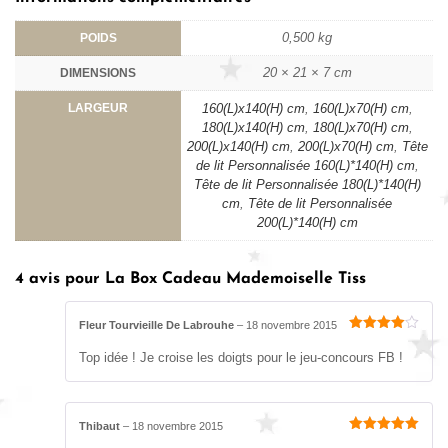
0,500 kg
POIDS
20 × 21 × 7 cm
DIMENSIONS
LARGEUR
160(L)x140(H) cm
,
160(L)x70(H) cm
,
180(L)x140(H) cm
,
180(L)x70(H) cm
,
200(L)x140(H) cm
,
200(L)x70(H) cm
,
Tête
de lit Personnalisée 160(L)*140(H) cm
,
Tête de lit Personnalisée 180(L)*140(H)
cm
,
Tête de lit Personnalisée
200(L)*140(H) cm
4 avis pour
La Box Cadeau Mademoiselle Tiss
Fleur Tourvieille De Labrouhe
–
18 novembre 2015
Note
4
sur 5
Top idée ! Je croise les doigts pour le jeu-concours FB !
Thibaut
–
18 novembre 2015
Note
5