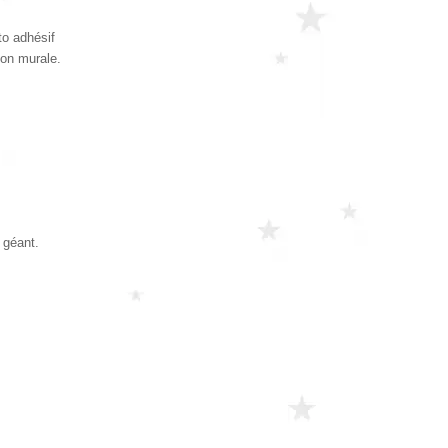
to adhésif
ion murale.
 géant.