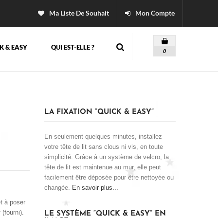
Ma Liste De Souhait
Mon Compte
K & EASY
QUI EST-ELLE ?
0
LA FIXATION “QUICK & EASY”
En seulement quelques minutes, installez
votre tête de lit sans clous ni vis, en toute
simplicité. Grâce à un système de velcro, la
tête de lit est maintenue au mur, elle peut
facilement être déposée pour être nettoyée ou
changée.
En savoir plus...
êt à poser
(fourni).
LE SYSTÈME “QUICK & EASY” EN