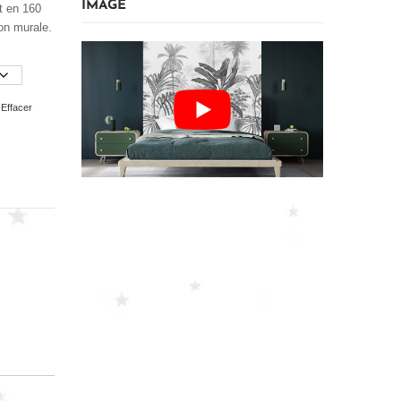
IMAGE
it en 160
on murale.
Effacer