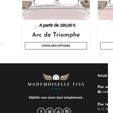
A partir de
160,00
€
Arc de Triomphe
CHOIX DES OPTIONS
POUR N
Par emai
contac
Habille vos murs tout simplement.
Par tél
01 88 3